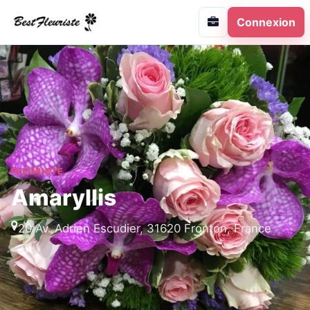
Connexion
FLEURISTE
Amaryllis
20 Av. Adrien Escudier, 31620 Fronton, France