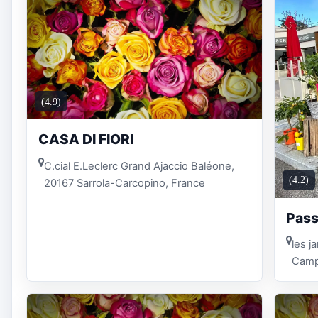
(4.9)
CASA DI FIORI
C.cial E.Leclerc Grand Ajaccio Baléone,
(4.2)
20167 Sarrola-Carcopino, France
Pass
les j
Campi