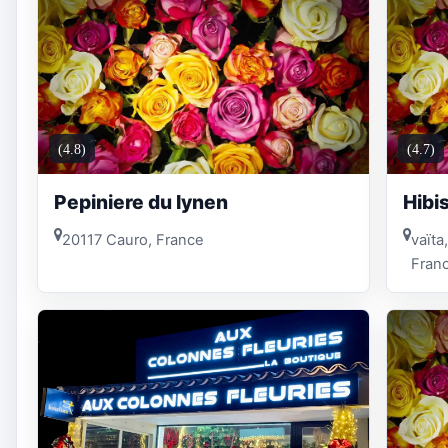
(4.8)
(4.7)
Pepiniere du lynen
Hibi
20117 Cauro, France
vaïta
Fran