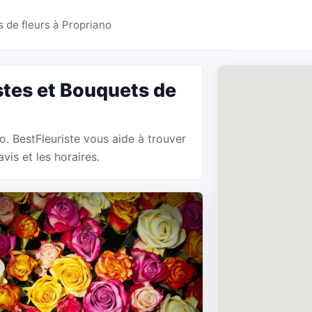
 Propriano - BestFleuris
 de fleurs à Propriano
stes et Bouquets de
no. BestFleuriste vous aide à trouver
vis et les horaires.