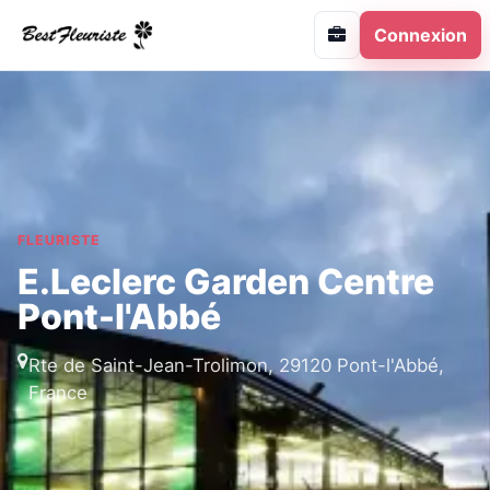
Connexion
FLEURISTE
E.Leclerc Garden Centre
Pont-l'Abbé
Rte de Saint-Jean-Trolimon, 29120 Pont-l'Abbé,
France