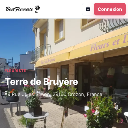
Connexion
FLEURISTE
Terre de Bruyère
9 Rue Jules Simon, 29160 Crozon, France