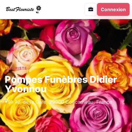
Connexion
FLEURISTE
Pompes Funèbres Didier
Yvonnou
91 Av. de la Gare, 29900 Concarneau, France