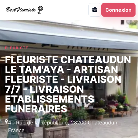
Connexion
FLEURISTE
FLEURISTE CHATEAUDUN
LE TAM'AYA - ARTISAN
FLEURISTE - LIVRAISON
7/7 - LIVRAISON
ETABLISSEMENTS
FUNERAIRES
40 Rue de la République, 28200 Châteaudun,
France