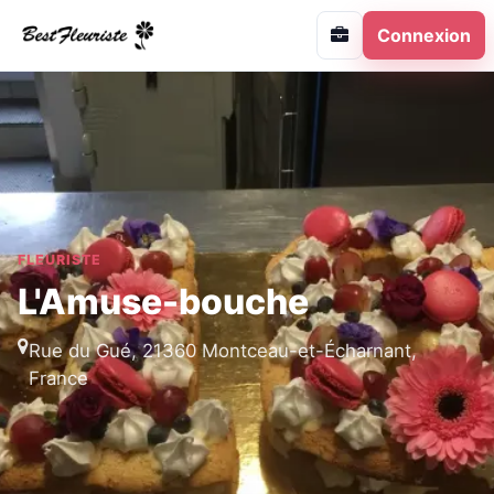
Connexion
FLEURISTE
L'Amuse-bouche
Rue du Gué, 21360 Montceau-et-Écharnant,
France