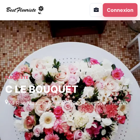
Connexion
FLEURISTE
C LE BOUQUET
74 Rue Maxime Guillot, 21300 Chenôve, France