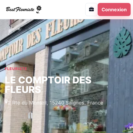
Connexion
FLEURISTE
LE COMPTOIR DES
FLEURS
2 Rte du Monteil, 15240 Saignes, France